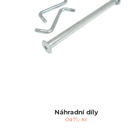
Náhradní díly
Od
71
,- Kč