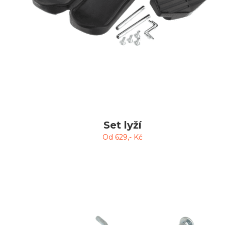
Set lyží
Od
629
,- Kč