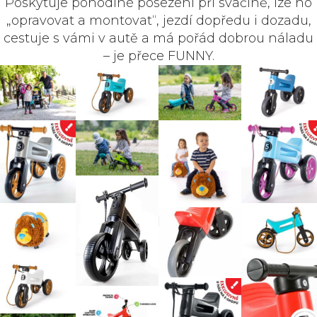
Poskytuje pohodlné posezení při svačině, lze ho
„opravovat a montovat“, jezdí dopředu i dozadu,
cestuje s vámi v autě a má pořád dobrou náladu
– je přece FUNNY.