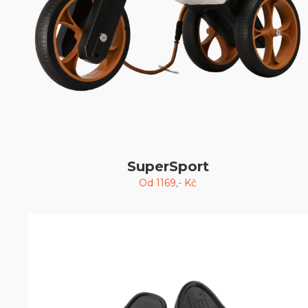
SuperSport
Od
1169
,- Kč