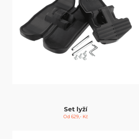
Set lyží
Od
629
,- Kč