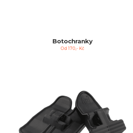
Botochranky
Od
170
,- Kč