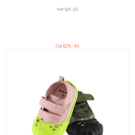
Set lyží
(2)
Od
629
,- Kč