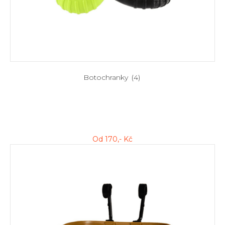
Botochranky
(4)
Od
170
,- Kč