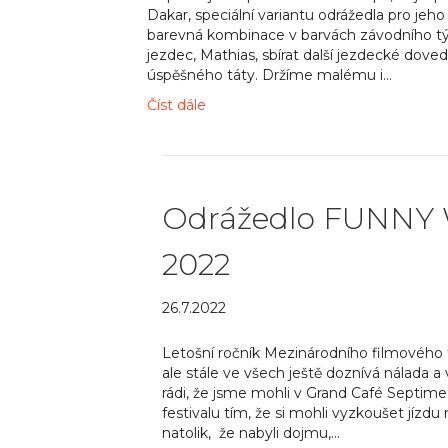
Dakar, speciální variantu odrážedla pro jeh
barevná kombinace v barvách závodního t
jezdec, Mathias, sbírat další jezdecké dov
úspěšného táty. Držíme malému i…
Číst dále
Odrážedlo FUNNY 
2022
26.7.2022
Letošní ročník Mezinárodního filmového fe
ale stále ve všech ještě doznívá nálada 
rádi, že jsme mohli v Grand Café Septime
festivalu tím, že si mohli vyzkoušet jízd
natolik, že nabyli dojmu,…