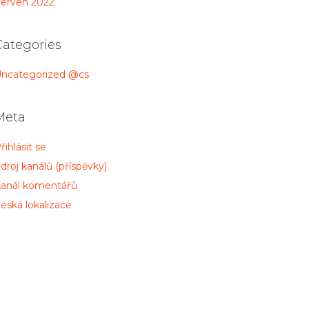
erven 2022
Categories
ncategorized @cs
Meta
řihlásit se
droj kanálů (příspěvky)
anál komentářů
eská lokalizace