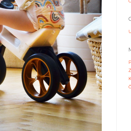
Č
U
P
Z
K
Č