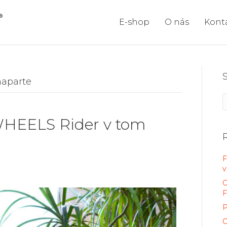
E-shop
O nás
Kont
naparte
WHEELS Rider v tom
F
v
O
F
P
O