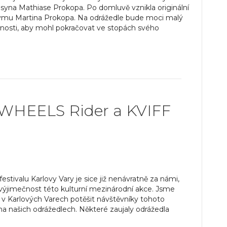
o syna Mathiase Prokopa. Po domluvě vznikla originální
ýmu Martina Prokopa. Na odrážedle bude moci malý
ednosti, aby mohl pokračovat ve stopách svého
WHEELS Rider a KVIFF
stivalu Karlovy Vary je sice již nenávratně za námi,
a výjimečnost této kulturní mezinárodní akce. Jsme
 v Karlových Varech potěšit návštěvníky tohoto
u na našich odrážedlech. Některé zaujaly odrážedla