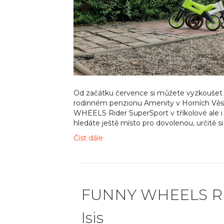
Od začátku července si můžete vyzkoušet 
rodinném penzionu Amenity v Horních Věst
WHEELS Rider SuperSport v tříkolové ale i 
hledáte ještě místo pro dovolenou, určitě s
Číst dále
FUNNY WHEELS Ride
Isis