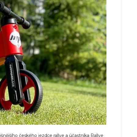
ěšnějšího českého jezdce rallye a účastníka Rallye