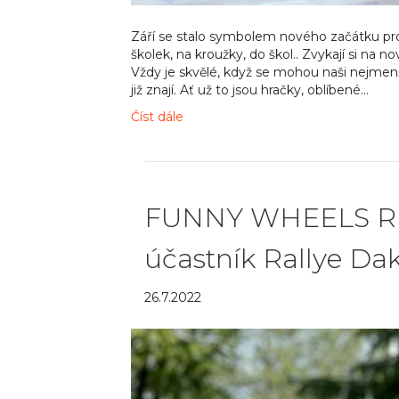
Září se stalo symbolem nového začátku pro 
školek, na kroužky, do škol.. Zvykají si na n
Vždy je skvělé, když se mohou naši nejmenší
již znají. Ať už to jsou hračky, oblíbené…
Číst dále
FUNNY WHEELS Rid
účastník Rallye Da
26.7.2022