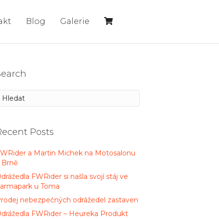
akt
Blog
Galerie
Search
Recent Posts
WRider a Martin Michek na Motosalonu
 Brně
drážedla FWRider si našla svojí stáj ve
armapark u Toma
rodej nebezpečných odrážedel zastaven
drážedla FWRider – Heureka Produkt