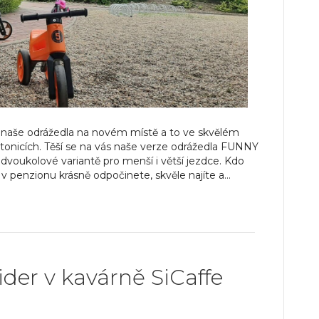
naše odrážedla na novém místě a to ve skvělém
onicích. Těší se na vás naše verze odrážedla FUNNY
dvoukolové variantě pro menší i větší jezdce. Kdo
i v penzionu krásně odpočinete, skvěle najíte a…
r v kavárně SiCaffe