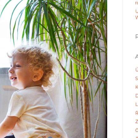
r
U
W
Ú
S
K
D
L
Ř
Z
Č