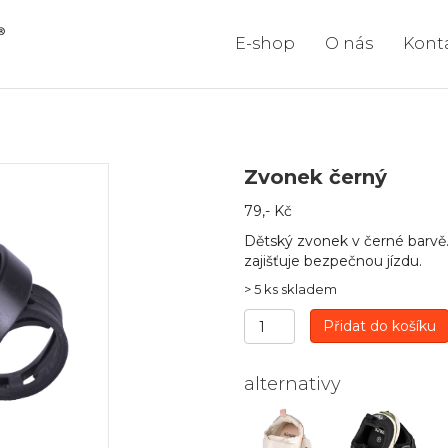
E-shop
O nás
Kont
Zvonek černý
79
,- Kč
Dětský zvonek v černé barvě.
zajišťuje bezpečnou jízdu.
> 5 ks skladem
Zvonek
Přidat do košíku
černý
množství
alternativy