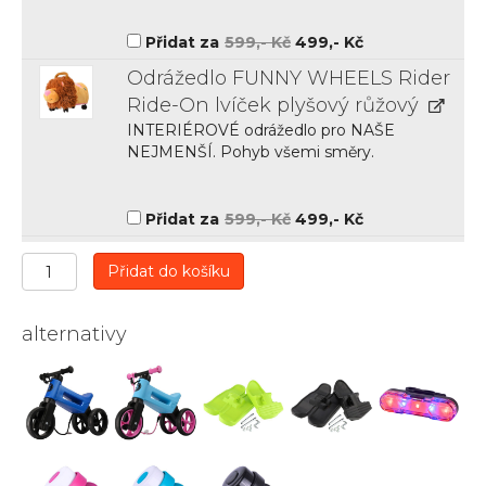
Původní
Aktuální
Přidat za
599
,- Kč
499
,- Kč
cena
cena
byla:
je:
Odrážedlo FUNNY WHEELS Rider
599,-
499,-
Kč.
Kč.
Ride-On lvíček plyšový růžový
INTERIÉROVÉ odrážedlo pro NAŠE
NEJMENŠÍ. Pohyb všemi směry.
Původní
Aktuální
Přidat za
599
,- Kč
499
,- Kč
cena
cena
byla:
je:
599,-
499,-
Odrážedlo
Přidat do košíku
Kč.
Kč.
FUNNY
WHEELS
Rider
alternativy
Sport 2v1
modré
s tichými
koly
množství