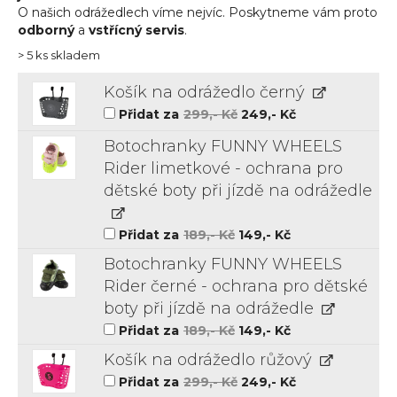
O našich odrážedlech víme nejvíc. Poskytneme vám proto
odborný
a
vstřícný servis
.
> 5 ks skladem
Košík na odrážedlo černý
Původní
Aktuální
Přidat za
299
,- Kč
249
,- Kč
cena
cena
byla:
je:
Botochranky FUNNY WHEELS
299,-
249,-
Kč.
Kč.
Rider limetkové - ochrana pro
dětské boty při jízdě na odrážedle
Původní
Aktuální
Přidat za
189
,- Kč
149
,- Kč
cena
cena
byla:
je:
Botochranky FUNNY WHEELS
189,-
149,-
Kč.
Kč.
Rider černé - ochrana pro dětské
boty při jízdě na odrážedle
Původní
Aktuální
Přidat za
189
,- Kč
149
,- Kč
cena
cena
byla:
je:
Košík na odrážedlo růžový
189,-
149,-
Kč.
Kč.
Původní
Aktuální
Přidat za
299
,- Kč
249
,- Kč
cena
cena