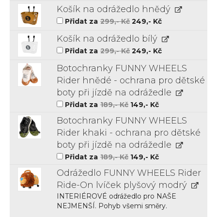
byla:
je:
Košík na odrážedlo hnědý
299,-
249,-
Kč.
Kč.
Původní
Aktuální
Přidat za
299
,- Kč
249
,- Kč
cena
cena
byla:
je:
Košík na odrážedlo bílý
299,-
249,-
Kč.
Kč.
Původní
Aktuální
Přidat za
299
,- Kč
249
,- Kč
cena
cena
byla:
je:
Botochranky FUNNY WHEELS
299,-
249,-
Kč.
Kč.
Rider hnědé - ochrana pro dětské
boty při jízdě na odrážedle
Původní
Aktuální
Přidat za
189
,- Kč
149
,- Kč
cena
cena
byla:
je:
Botochranky FUNNY WHEELS
189,-
149,-
Kč.
Kč.
Rider khaki - ochrana pro dětské
boty při jízdě na odrážedle
Původní
Aktuální
Přidat za
189
,- Kč
149
,- Kč
cena
cena
byla:
je:
Odrážedlo FUNNY WHEELS Rider
189,-
149,-
Kč.
Kč.
Ride-On lvíček plyšový modrý
INTERIÉROVÉ odrážedlo pro NAŠE
NEJMENŠÍ. Pohyb všemi směry.