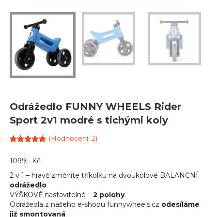
Odrážedlo FUNNY WHEELS Rider
Sport 2v1 modré s tichými koly
(Hodnocení:
2
)
Hodnoceno
2
5.00
z 5 na
1099
,- Kč
základě
hodnocení
2 v 1 – hravě změníte tříkolku na dvoukolové BALANČNÍ
zákazníků
odrážedlo
.
VÝŠKOVĚ nastavitelné –
2 polohy
.
Odrážedla z našeho e-shopu funnywheels.cz
odesíláme
již smontovaná
.