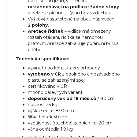
bezhlučnou jízdu, v interiéru
nezanechávají na podlaze žádné stopy
a nelze je píchnout (jsou bez vzduchu).
Výškově nastavitelné na obou nápravách –
2 polohy.
Aretace řídítek
– vidlice má omezený
rozsah otáčení, řídítka se nemohou
přetočit. Aretace zabraňuje poranění bříška
dítěte.
Technická specifikace:
vyvinuto po konzultaci s ortopedy
vyrobeno v ČR
z odolného a nezávadného
plastu se zahlazenými spoji
certifikováno v ČR
mnoho barevných variant
doporučený věk od 18 měsíců
/ 80 cm
nosnost 25 kg
výška sedla 28/30 cm
šířka řídítek 30 cm
vzdálenost (rozchod) zadních kol 20 cm
váha odrážedla 1,9 kg