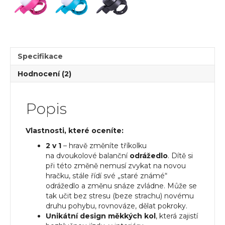
Specifikace
Hodnocení (2)
Popis
Vlastnosti, které oceníte:
2 v 1
– hravě změníte tříkolku
na dvoukolové balanční
odrážedlo
. Dítě si
při této změně nemusí zvykat na novou
hračku, stále řídí své „staré známé“
odrážedlo a změnu snáze zvládne. Může se
tak učit bez stresu (beze strachu) novému
druhu pohybu, rovnováze, dělat pokroky.
Unikátní
design měkkých kol
, která zajistí