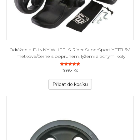
Odrážedlo FUNNY WHEELS Rider SuperSport YETTI 3v1
limetkové/černé s popruhem, lyžemi a tichými koly
Hodnocení
1999
,- Kč
5.00
z 5
Přidat do košíku