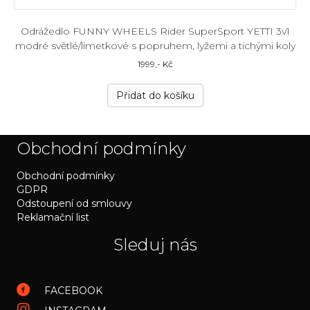
Odrážedlo FUNNY WHEELS Rider SuperSport YETTI 3v1
modré světlé/limetkové s popruhem, lyžemi a tichými koly
1999
,- Kč
Přidat do košíku
Obchodní podmínky
Obchodní podmínky
GDPR
Odstoupení od smlouvy
Reklamační list
Sleduj nás
FACEBOOK